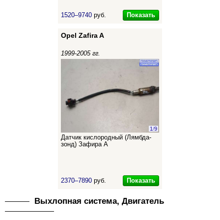
Показать
1520–9740
руб.
Opel Zafira A
1999-2005 гг.
1
/
9
Датчик кислородный (Лямбда-
зонд) Зафира А
Показать
2370–7890
руб.
Выхлопная система, Двигатель