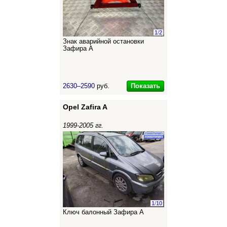
1
/
2
Знак аварийной остановки
Зафира А
Показать
2630–2590
руб.
Opel Zafira A
1999-2005 гг.
1
/
10
Ключ балонный Зафира А