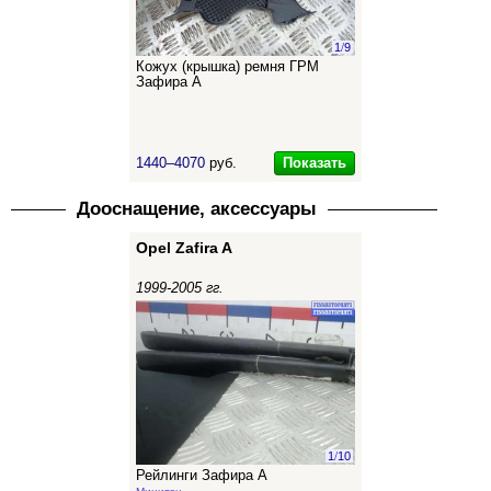
1
/
9
Кожух (крышка) ремня ГРМ
Зафира А
Показать
1440–4070
руб.
Дооснащение, аксессуары
Opel Zafira A
1999-2005 гг.
1
/
10
Рейлинги Зафира А