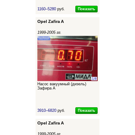
Показать
1160–5280
руб.
Opel Zafira A
1999-2005 гг.
1
/
8
Насос вакуумный (дизель)
Зафира А
Показать
3910–6820
руб.
Opel Zafira A
1999-2005 гг.