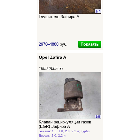
1
/
7
Глушитель Зафира А
Показать
2970–4880
руб.
Opel Zafira A
1999-2005 гг.
1
/
9
Клапан рециркуляции газов
(EGR) Зафира А
Бензин: 1.6, 1.8, 2.0, 2.2 л; Турбо
Дизель: 2.0, 2.2 л