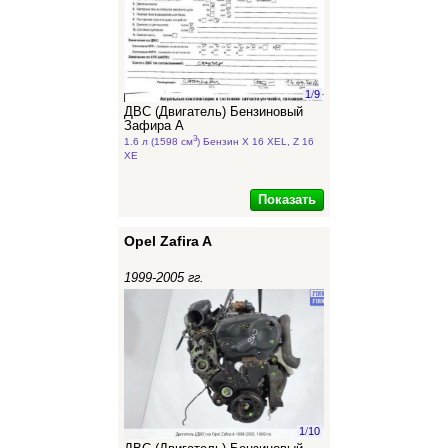
1
/
9
ДВС (Двигатель) Бензиновый
Зафира А
3
1.6 л (1598 см
) Бензин X 16 XEL, Z 16
XE
Показать
Opel Zafira A
1999-2005 гг.
1
/
10