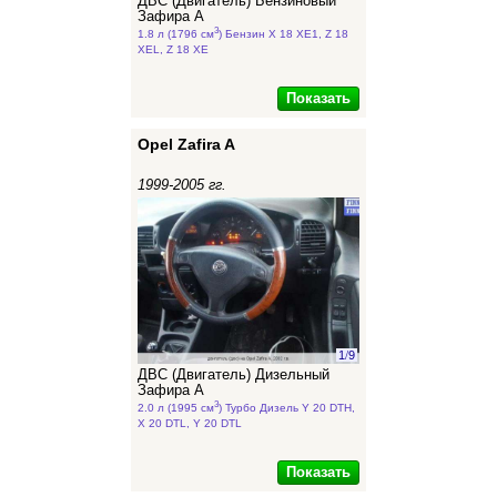
ДВС (Двигатель) Бензиновый
Зафира А
3
1.8 л (1796 см
) Бензин X 18 XE1, Z 18
XEL, Z 18 XE
Показать
Opel Zafira A
1999-2005 гг.
1
/
9
ДВС (Двигатель) Дизельный
Зафира А
3
2.0 л (1995 см
) Турбо Дизель Y 20 DTH,
X 20 DTL, Y 20 DTL
Показать