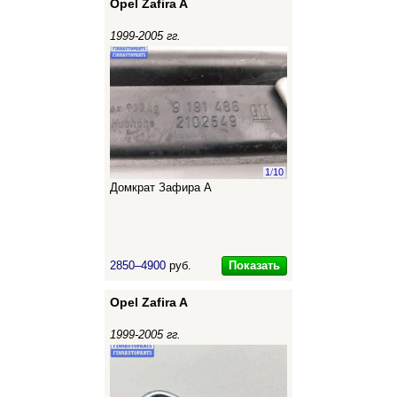
Opel Zafira A
1999-2005 гг.
1
/
10
Домкрат Зафира А
Показать
2850–4900
руб.
Opel Zafira A
1999-2005 гг.