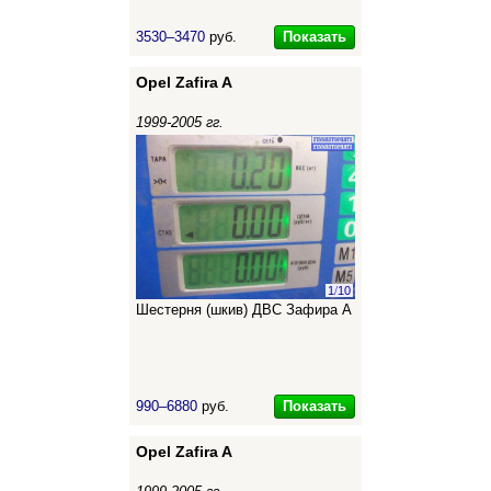
Показать
3530–3470
руб.
Opel Zafira A
1999-2005 гг.
1
/
10
Шестерня (шкив) ДВС Зафира А
Показать
990–6880
руб.
Opel Zafira A