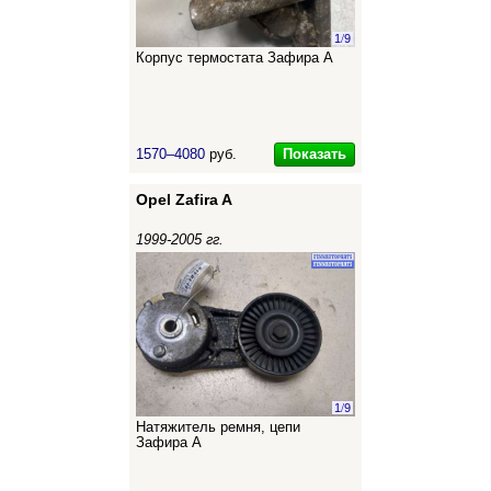
1
/
9
Корпус термостата Зафира А
Показать
1570–4080
руб.
Opel Zafira A
1999-2005 гг.
1
/
9
Натяжитель ремня, цепи
Зафира А