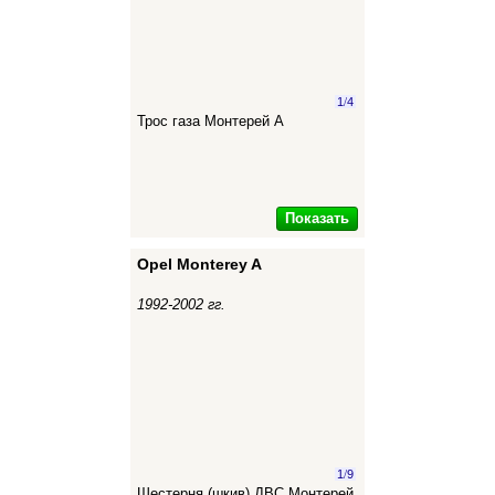
1
/
4
Трос газа Монтерей А
Показать
Opel Monterey A
1992-2002 гг.
1
/
9
Шестерня (шкив) ДВС Монтерей