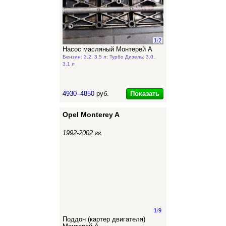
1
/
2
Насос масляный Монтерей А
Бензин: 3.2, 3.5 л; Турбо Дизель: 3.0,
3.1 л
Показать
4930–4850
руб.
Opel Monterey A
1992-2002 гг.
1
/
9
Поддон (картер двигателя)