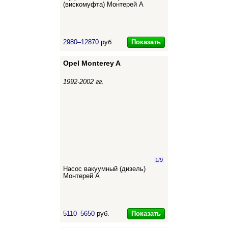
(вискомуфта) Монтерей А
Показать
2980–12870
руб.
Opel Monterey A
1992-2002 гг.
1
/
9
Насос вакуумный (дизель)
Монтерей А
Показать
5110–5650
руб.