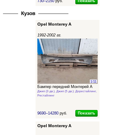
Показать
730–2150
руб.
Кузов
Opel Monterey A
1992-2002 гг.
1
/
11
Бампер передний Монтерей А
Джип (3 дв.), Джип (5 дв.); Дорестайлинг,
Рестайлинг
Показать
9690–14280
руб.
Opel Monterey A