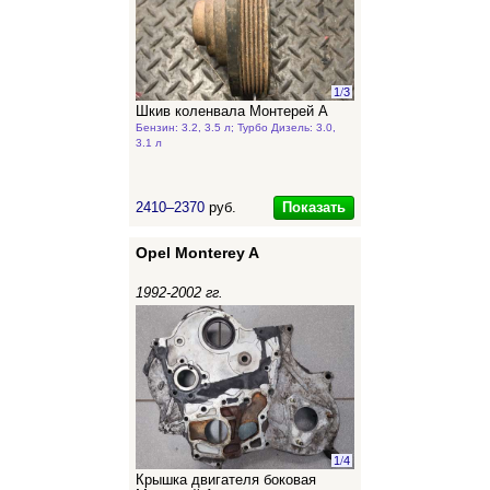
1
/
3
Шкив коленвала Монтерей А
Бензин: 3.2, 3.5 л; Турбо Дизель: 3.0,
3.1 л
Показать
2410–2370
руб.
Opel Monterey A
1992-2002 гг.
1
/
4
Крышка двигателя боковая