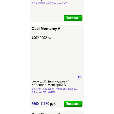
3
3.5 л (3494 см
) Бензин 6 VE1
Показать
Opel Monterey A
1992-2002 гг.
1
/
8
Блок ДВС (цилиндров) /
Коленвал Монтерей А
Бензин: 3.2, 3.5 л; Турбо Дизель: 3.0,
3.1 л; АКПП, МКПП
Показать
8560–11680
руб.