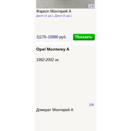
1
/
5
Фаркоп Монтерей А
Джип (3 дв.), Джип (5 дв.)
Показать
11170–10990
руб.
Opel Monterey A
1992-2002 гг.
1
/
4
Домкрат Монтерей А