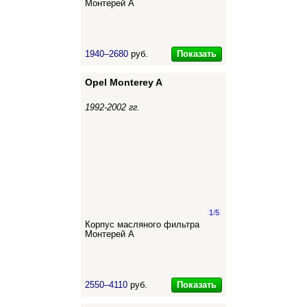
Монтерей А
Показать
1940–2680
руб.
Opel Monterey A
1992-2002 гг.
1
/
5
Корпус масляного фильтра
Монтерей А
Показать
2550–4110
руб.