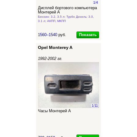
1
/
4
Дисплей бортового компьютера
Монтерей А
Бензин: 3.2, 3.5 л; Турбо Дизель: 3.0,
3.1 л; АКПП, МКПП
Показать
1560–1540
руб.
Opel Monterey A
1992-2002 гг.
1
/
11
Часы Монтерей А