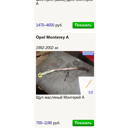
А
Показать
1470–4650
руб.
Opel Monterey A
1992-2002 гг.
1
/
2
Щуп масляный Монтерей А
Показать
700–1190
руб.