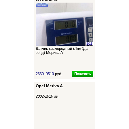
1
/
11
Датчик кислородный (Лямбда-
зонд) Мерива А
Показать
2630–9510
руб.
Opel Meriva A
2002-2010 гг.