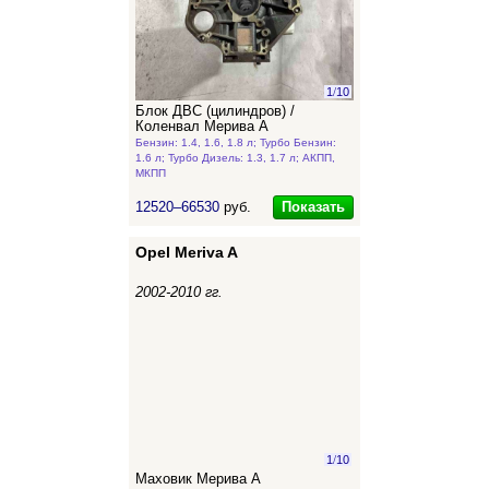
1
/
10
Блок ДВС (цилиндров) /
Коленвал Мерива А
Бензин: 1.4, 1.6, 1.8 л; Турбо Бензин:
1.6 л; Турбо Дизель: 1.3, 1.7 л; АКПП,
МКПП
Показать
12520–66530
руб.
Opel Meriva A
2002-2010 гг.
1
/
10
Маховик Мерива А