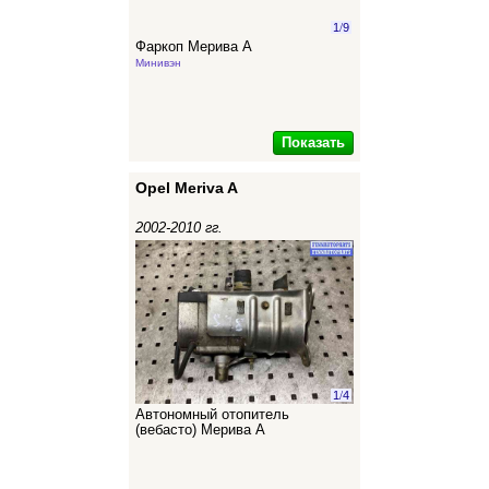
1
/
9
Фаркоп Мерива А
Минивэн
Показать
Opel Meriva A
2002-2010 гг.
1
/
4
Автономный отопитель
(вебасто) Мерива А