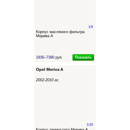
1
/
9
Корпус масляного фильтра
Мерива А
Показать
1930–7390
руб.
Opel Meriva A
2002-2010 гг.
1
/
10
Корпус термостата Мерива А