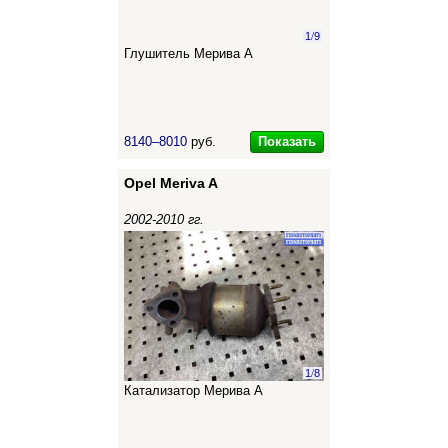
1
/
9
Глушитель Мерива А
Показать
8140–8010
руб.
Opel Meriva A
2002-2010 гг.
1
/
8
Катализатор Мерива А