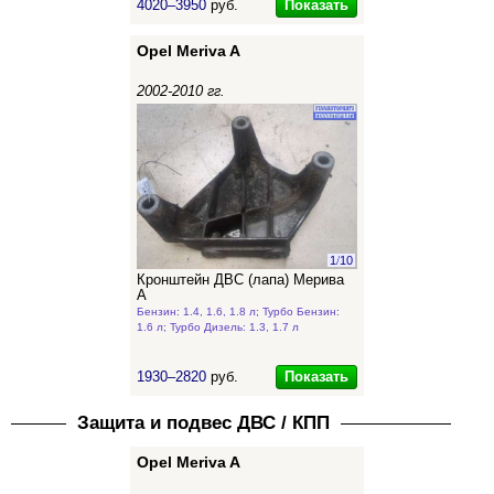
Показать
4020–3950
руб.
Opel Meriva A
2002-2010 гг.
1
/
10
Кронштейн ДВС (лапа) Мерива
А
Бензин: 1.4, 1.6, 1.8 л; Турбо Бензин:
1.6 л; Турбо Дизель: 1.3, 1.7 л
Показать
1930–2820
руб.
Защита и подвес ДВС / КПП
Opel Meriva A