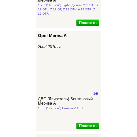
Мерива А
3
1.7 л (1686 см
) Турбо Дизель Y 17 DT, Y
17 DTL, Z 17 DT, Z 17 DTH, A 17 DTR, Z
17 DTR
Показать
Opel Meriva A
2002-2010 гг.
1
/
9
ДВС (Двигатель) Бензиновый
Мерива А
3
1.8 л (1796 см
) Бензин Z 18 XE
Показать