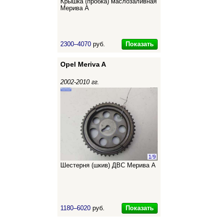
Крышка (пробка) маслозаливная
Мерива А
Показать
2300–4070
руб.
Opel Meriva A
2002-2010 гг.
1
/
9
Шестерня (шкив) ДВС Мерива А
Показать
1180–6020
руб.