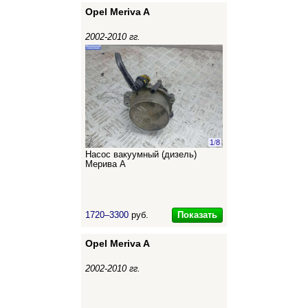
Opel Meriva A
2002-2010 гг.
1
/
8
Насос вакуумный (дизель)
Мерива А
Показать
1720–3300
руб.
Opel Meriva A
2002-2010 гг.