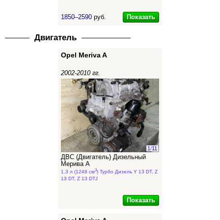
Показать
1850–2590
руб.
Двигатель
Opel Meriva A
2002-2010 гг.
1
/
11
ДВС (Двигатель) Дизельный
Мерива А
3
1.3 л (1248 см
) Турбо Дизель Y 13 DT, Z
13 DT, Z 13 DTJ
Показать