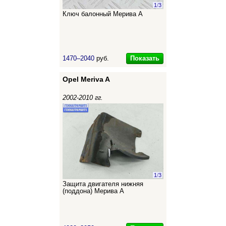
1
/
3
Ключ балонный Мерива А
Показать
1470–2040
руб.
Opel Meriva A
2002-2010 гг.
1
/
3
Защита двигателя нижняя
(поддона) Мерива А