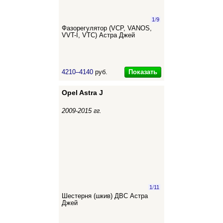
1
/
9
Фазорегулятор (VCP, VANOS,
VVT-I, VTC) Астра Джей
Показать
4210–4140
руб.
Opel Astra J
2009-2015 гг.
1
/
11
Шестерня (шкив) ДВС Астра
Джей