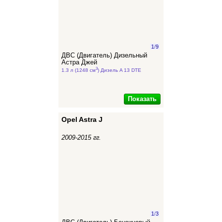
1
/
9
ДВС (Двигатель) Дизельный
Астра Джей
3
1.3 л (1248 см
) Дизель A 13 DTE
Показать
Opel Astra J
2009-2015 гг.
1
/
3