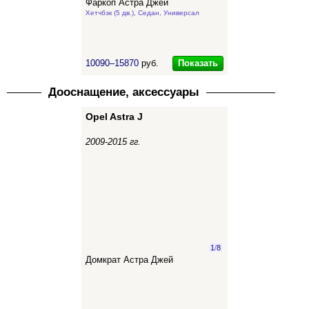
Фаркоп Астра Джей
Хетчбэк (5 дв.), Седан, Универсал
Показать
10090–15870
руб.
Дооснащение, аксессуары
Opel Astra J
2009-2015 гг.
1
/
8
Домкрат Астра Джей